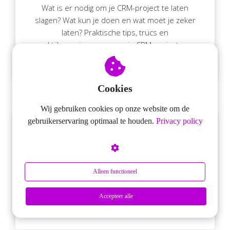
Wat is er nodig om je CRM-project te laten
slagen? Wat kun je doen en wat moet je zeker
laten? Praktische tips, trucs en
praktijkervaringen om van je CRM-project een
succes te maken.
Cookies
Wij gebruiken cookies op onze website om de
gebruikerservaring optimaal te houden.
Privacy policy
Meer Verkopen met CRM Workshop
Wat heb je aan CRM-software? Hoe word je een
betere verkoper? Hoe gebruiken
Alleen functioneel
vooruitstrevende organisaties CRM-software
om nog succesvoller te worden? Wat zijn de
Accepteer alle
praktische tips & trucs?