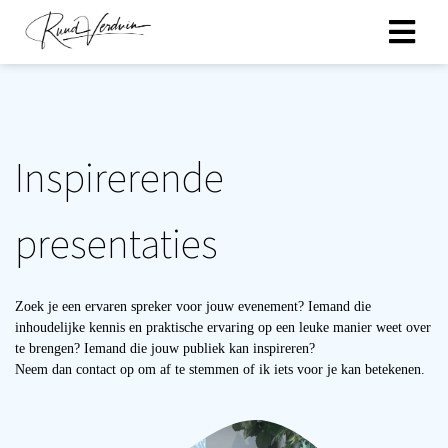
ngen
 policy
Inspirerende
presentaties
oneel
onele
s zijn
Zoek je een ervaren spreker voor jouw evenement? Iemand die
kelijk om
inhoudelijke kennis en praktische ervaring op een leuke manier weet over
bsite te
te brengen? Iemand die jouw publiek kan inspireren?
ken. Ze
Neem dan contact op om af te stemmen of ik iets voor je kan betekenen.
 gebruikt
asisfuncties
der deze